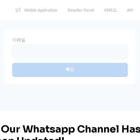
Mobile Application
Reseller Panel
서비스
API
이메일
확인