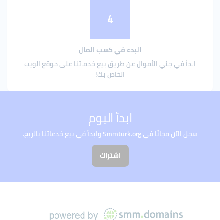
4
البدء في كسب المال
ابدأ في جني الأموال عن طريق بيع خدماتنا على موقع الويب
الخاص بك!
ابدأ اليوم
سجل الآن مجانًا في Smmturk.org وابدأ في بيع خدماتنا بالربح.
اشتراك