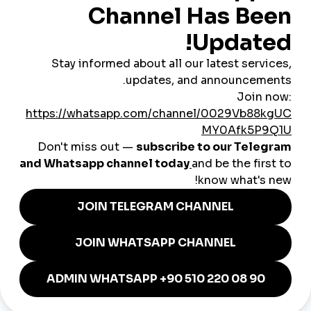
واجهة استجابة المحمول
يمكنك تصميم واجهة موقع الويب
الخاص بك بشكل متوافق مع الهاتف المحمول والكمبيوتر اللوحي
بفضل محررنا الشامل. إن تطوير واجهة موقع ويب متوافقة مع الأجهزة
المحمولة والأجهزة اللوحية باستخدام تقنية السحب والإفلات هو أمر
سهل للغاية!