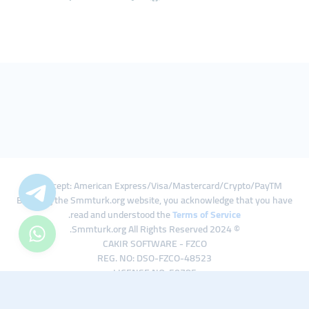
We Accept: American Express/Visa/Mastercard/Crypto/PayTM
By using the Smmturk.org website, you acknowledge that you have
.
read and understood the
Terms of Service
© 2024 Smmturk.org All Rights Reserved.
CAKIR SOFTWARE - FZCO
REG. NO: DSO-FZCO-48523
LICENSE NO: 50785
IFZA Business Park A1-3641379065 Dubai Silicon Oasis, Dubai / UAE